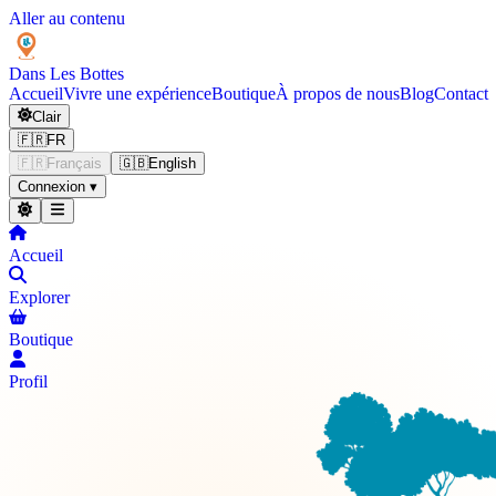
Aller au contenu
Dans Les
Bottes
Accueil
Vivre une expérience
Boutique
À propos de nous
Blog
Contact
Clair
🇫🇷
FR
🇫🇷
Français
🇬🇧
English
Connexion
▾
Accueil
Explorer
Boutique
Profil