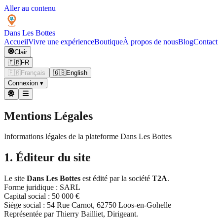
Aller au contenu
Dans Les
Bottes
Accueil
Vivre une expérience
Boutique
À propos de nous
Blog
Contact
Clair
🇫🇷
FR
🇫🇷
Français
🇬🇧
English
Connexion
▾
Mentions Légales
Informations légales de la plateforme Dans Les Bottes
1. Éditeur du site
Le site
Dans Les Bottes
est édité par la société
T2A
.
Forme juridique : SARL
Capital social : 50 000 €
Siège social : 54 Rue Carnot, 62750 Loos-en-Gohelle
Représentée par Thierry Bailliet, Dirigeant.