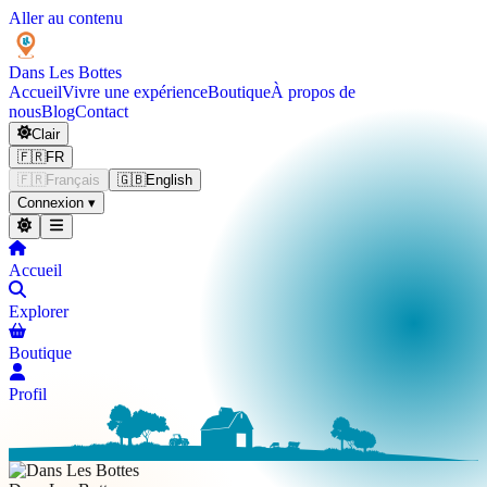
Aller au contenu
Dans Les
Bottes
Accueil
Vivre une expérience
Boutique
À propos de
nous
Blog
Contact
Clair
🇫🇷
FR
🇫🇷
Français
🇬🇧
English
Connexion
▾
Accueil
Explorer
Boutique
Profil