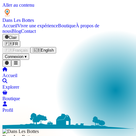
Aller au contenu
Dans Les
Bottes
Accueil
Vivre une expérience
Boutique
À propos de
nous
Blog
Contact
Clair
🇫🇷
FR
🇫🇷
Français
🇬🇧
English
Connexion
▾
Accueil
Explorer
Boutique
Profil