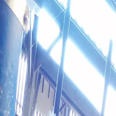
Aller au contenu
Dans Les
Bottes
Accueil
Vivre une expérience
Boutique
À propos de nous
Blog
Contact
Clair
🇫🇷
FR
🇫🇷
Français
🇬🇧
English
Connexion
▾
Aller à la description