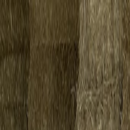
Aller au contenu
Dans Les
Bottes
Accueil
Vivre une expérience
Boutique
À propos de nous
Blog
Contact
Clair
🇫🇷
FR
🇫🇷
Français
🇬🇧
English
Connexion
▾
Aller à la description