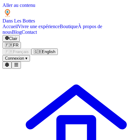
Aller au contenu
Dans Les
Bottes
Accueil
Vivre une expérience
Boutique
À propos de
nous
Blog
Contact
Clair
🇫🇷
FR
🇫🇷
Français
🇬🇧
English
Connexion
▾